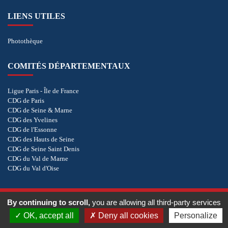
LIENS UTILES
Photothèque
COMITÉS DÉPARTEMENTAUX
Ligue Paris - Île de France
CDG de Paris
CDG de Seine & Marne
CDG des Yvelines
CDG de l'Essonne
CDG des Hauts de Seine
CDG de Seine Saint Denis
CDG du Val de Marne
CDG du Val d'Oise
COOKIES
By continuing to scroll,
you are allowing all third-party services
OK, accept all
Deny all cookies
Personalize
Copyright © 2026 - CD de Golf de Paris. Tous droits réservés.
Réalisation
vt-design